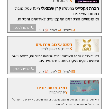
המשוט 6 יבנה
בהנהלת
הינ
עסק מוביל
חברת אקסייט
קרן שמואלי
ה
בתחום המייצגים
האומנותיים והרקדנים המקצועיים לאירועים והפקות.
לחצו לטלפון
למייל
לאתר
נווט
דפנה עיצוב אירועים
האורגן 4 ראשון לציון
לחוויה בלתי נשכחת ולאירועי ייחודי של פעם בחיים אנו, בדפנה עיצוב
אירועים עוסקים בעיקר בעיצוב פרחים לאירועים.
לחצו לטלפון
למייל
לאתר
נווט
רמי הפרחת יונים
פתח תקווה
רמי יונים, מהחברות הוותיקות והמנוסות בתחום הפרחת יונים לאירועים יהפוך כל
אירוע שלכם לחוויה מדהימה ובלתי נשכחת.