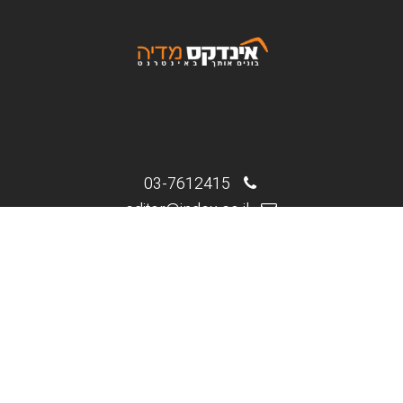
03-7612415
editor@index.co.il
המסגר 5, תל-אביב
.
.
מי אנחנו