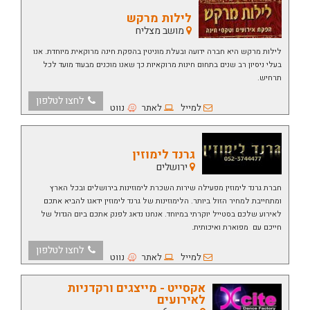
לילות מרקש
מושב מצליח
לילות מרקש היא חברה ידועה ובעלת מוניטין בהפקת חינה מרוקאית מיוחדת. אנו
בעלי ניסיון רב שנים בתחום חינות מרוקאיות כך שאנו מוכנים מבעוד מועד לכל
תרחיש.
לחצו לטלפון
למייל
לאתר
נווט
גרנד לימוזין
ירושלים
חברת גרנד לימוזין מפעילה שירות השכרת לימוזינות בירושלים ובכל הארץ
ומתחייבת למחיר הזול ביותר. הלימוזינות של גרנד לימוזין ידאגו להביא אתכם
לאירוע שלכם בסטייל יוקרתי במיוחד. אנחנו נדאג לפנק אתכם ביום הגדול של
חייכם עם מפוארת ואיכותית.
לחצו לטלפון
למייל
לאתר
נווט
אקסייט - מייצגים ורקדניות
לאירועים