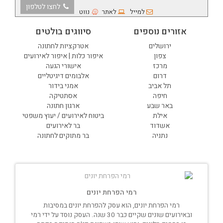
לחצו לטלפון
למייל
לאתר
נווט
אזורים נוספים
סיווגים בולטים
ירושלים
אטרקציות לחתונה
צפון
איפור כלות | איפור לאירועים
מרכז
אישורי הגעה
דרום
אלבומים דיגיטליים
תל אביב
אמני בידור
חיפה
אסתטיקה
באר שבע
ארגון חתונה
אילת
ביטוח לאירועים / יעוץ משפטי
אשדוד
בר לאירועים
נתניה
בר מתוקים לחתונה
רמי הפרחת יונים
רמי הפרחת יונים, הוא עסק להפרחת יונים במסיבות
ובאירועים שונים שקיים כבר 30 שנה. העסק נוסד על ידי רמי