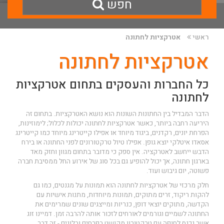
חפש
ראשי
אטרקציות לחתונה
אטרקציות לחתונה
כל החברות והעסקים בתחום אטרקציות
לחתונה
הדבר המבדיל בין החתונות השונות הוא נושא האטרקציות. בתחום זה
היריעה רחבה ביותר, כאשר אטרקציות לחתונה יכולות לכלול; לימוזינות,
הפרחת יונים, רקדנים, ביגוד מיוחד או אפילו קייטרינג מיוחד כמו קייטרינג
אסאדו איטלקי יוצא גופן. אפילו טיול טרקטורונים לפני החתונה או בירח
הדבש ייחשב לאטרקציה. אין ספק כי מדובר בתחום מגוון וחזק מאד
בארגון חתונה, אך יכול להופיע גם בכל סוג של אירוע החל ממסיבת חברה
פשוטה, יום גיבוש ועוד.
חלק מרכזי של אטרקציות לחתונה הוא תמונות על מגנטים, כמו גם
להקות ריקוד, זרים מתוקים, תמונות מיוחדות, מתנות אישיות עם
הקדשה, מתוקים יוצאי דופן, כנריות ומייצגים שונים שמרימים את
החתונה לשמיים וגורמים לאורחים לזכור אותה להרבה זמן. דמיינו זוג
אשר נכנס לחופה עם טרקטורון מקושט בפרחים ובלונים - זה דבר