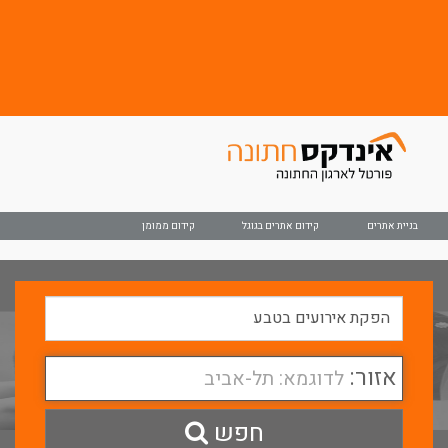
בניית אתרים
קידום אתרים בגוגל
קידום ממומן
אזור:
לדוגמא: תל-אביב
חפש