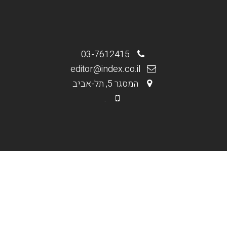
03-7612415
editor@index.co.il
המסגר 5, תל-אביב
.
.
מי אנחנו
בניית אתרים וחנויות
קידום אורגני Seo
קידום ממומן PPC
תקנון האתר