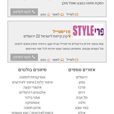
הפקת חתונה בטבע ואוכל מוכן
לחצו לטלפון
למייל
לאתר
נווט
פריסטייל
קרן קיימת לישראל 22 ירושלים
צוות עיצובי פירות בירושלים פריסטייל מבית יעקב בינימיני מזמין אתכם לחגיגה
של טעמים וצבעים. מתמחים בעיצובי מגשי פירות לכל סוגי האירועים
לחצו לטלפון
למייל
לאתר
נווט
אזורים נוספים
סיווגים בולטים
ירושלים
אטרקציות לחתונה
צפון
איפור כלות | איפור לאירועים
מרכז
אישורי הגעה
דרום
אלבומים דיגיטליים
תל אביב
אמני בידור
חיפה
אסתטיקה
באר שבע
ארגון חתונה
אילת
ביטוח לאירועים / יעוץ משפטי