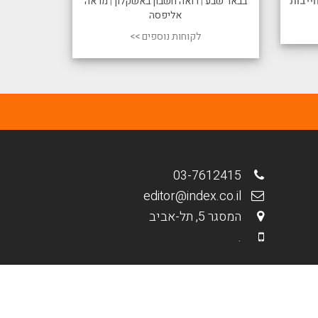
ייבות
בבאר שבע
|
רואה חשבון באשקלון
|
מראה
אליפסה
לקוחות נוספים >>
03-7612415
editor@index.co.il
המסגר 5, תל-אביב
.