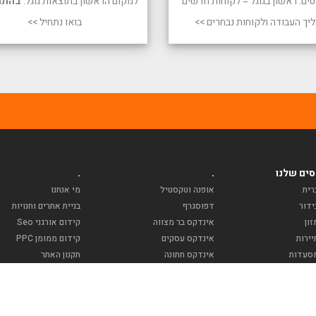
טים. ראשון בגוגל = לקוחות חדשים
למקום הראשון בתוצאות גוגל.
בהתח
יך העבודה ולקוחות נבחרים >>
בואו נתחיל >>
ים שלנו
.
.
רית
אופנה וטקסטיל
מי אנחנו
ידור
דפוסגרף
בניית אתרים וחנויות
ון
אינדקס בר מצווה
קידום אורגני Seo
ירות
אינדקס עסקים
קידום ממומן PPC
סעדות
אינדקס חתונה
תקנון האתר