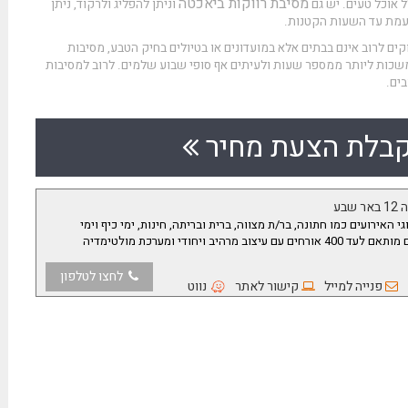
מסיבת רווקות ביאכטה
ל אוכל טעים. יש גם
וניתן להפליג ולרקוד, ניתן
ועמת עד השעות הקטנות.
קים לרוב אינם בבתים אלא במועדונים או בטיולים בחיק הטבע, מסיבות
נמשכות ליותר ממספר שעות ולעיתים אף סופי שבוע שלמים. לרוב למסיבות
בים.
בלת הצעת מחיר
שבע
י האירועים כמו חתונה, בר/ת מצווה, ברית ובריתה, חינות, ימי כיף וימי
נישואין, מסיבות רווקים ועוד. המקום מותאם לעד 400 אורחים עם עיצוב מרהיב ויחודי ומערכת מולטימדיה
לחצו לטלפון
פנייה למייל
קישור לאתר
נווט