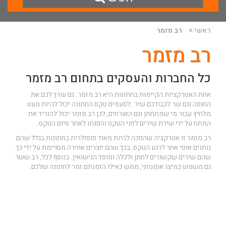
ראשי
רב מזמר
רב מזמר
כל החברות והעסקים בתחום רב מזמר
אחת האטרקציות הקיימות בחתונות היא רב מזמר. גם עורך לכם את
החופה וגם שר לכבודכם שיר. לפעמים טקס החתונה יכול להיות מעט
מלחיץ עבור מי שמתחתן וגם האורחים, לכן רב מזמר יכול להוריד את
המתח על ידי שירת שירים לפני הטקס והפגתו לאחר סיום הטקס.
רב מזמר זו אטרקציה שהפכה להיות מאוד פופולרית בחתונות בגלל שהם
נותנים אופי אחר לרגע הטקס, בכך שהם יוצרים אווירה מסויימת על ידי כך
שהם שירים שקשורים לחתן ולכלה ומוסד הנישואין. בנוסף לכל, רב ששר
גם משמש כמיצג אומנותי, ממש כאילו הזמנתם זמר לחתונה שלכם.