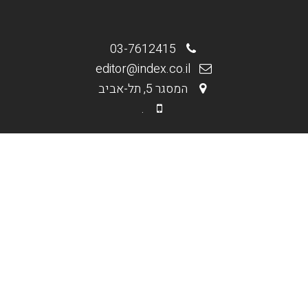
03-7612415
editor@index.co.il
המסגר 5, תל-אביב
.
.
מי אנחנו
בניית אתרים וחנויות
קידום אורגני Seo
קידום ממומן PPC
תקנון האתר