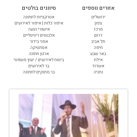
אזורים נוספים
סיווגים בולטים
ירושלים
אטרקציות לחתונה
צפון
איפור כלות | איפור לאירועים
מרכז
אישורי הגעה
דרום
אלבומים דיגיטליים
תל אביב
אמני בידור
חיפה
אסתטיקה
באר שבע
ארגון חתונה
אילת
ביטוח לאירועים / יעוץ משפטי
אשדוד
בר לאירועים
נתניה
בר מתוקים לחתונה