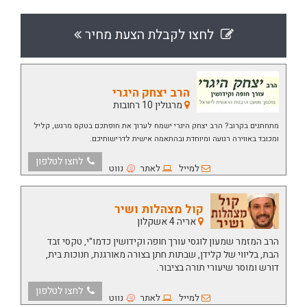
לחצו לקבלת הצעת מחיר
הרב יצחק היגרי
מרגולין 10 רחובות
מתחתנים בקרוב? הרב יצחק היגרי ישמח לערוך את חופתכם בטקס מרגש, קליל
ומכובד באווירה רגועה ומיוחדת ובהתאמה אישית לדרישותיכם.
לחצו לטלפון
למייל
לאתר
נווט
קול מצהלות ושיר
אריה 4 אשקלון
הרב המזמר שמעון לוגסי עורך חופה וקידושין כדמו"י, טקסי זבד
הבת, בליווי של קלידן, שבתות חתן בצורה מאורגנת, חנוכות בית,
דורש ומוסר שיעורי תורה בציבור.
לחצו לטלפון
למייל
לאתר
נווט