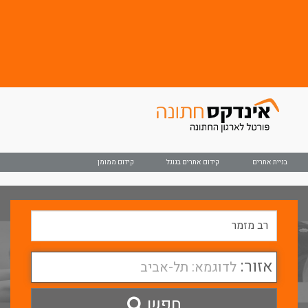
בניית אתרים
קידום אתרים בגוגל
קידום ממומן
אזור:
לדוגמא: תל-אביב
חפש