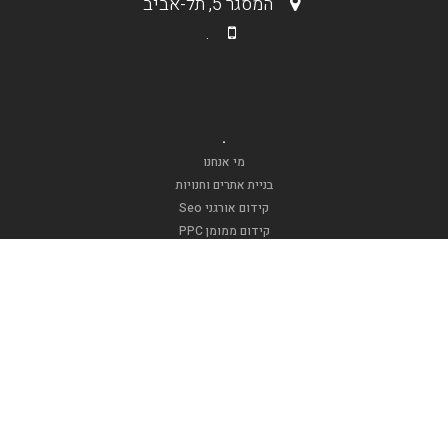
המסגר 5, תל-אביב
.
.
מי אנחנו
בניית אתרים וחנויות
קידום אורגני Seo
קידום ממומן PPC
תקנון האתר
.
אופנה וטקסטיל
דפוסגרף
אינדקס בר מצווה