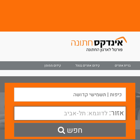
בניית אתרים
קידום אתרים בגוגל
קידום ממומן
אזור:
לדוגמא: תל-אביב
חפש