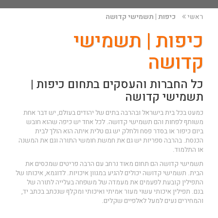
ראשי
כיפות | תשמישי קדושה
כיפות | תשמישי
קדושה
כל החברות והעסקים בתחום כיפות |
תשמישי קדושה
כמעט בכל בית בישראל ובהרבה בתים של יהודים בעולם, יש דבר אחת
משותף לפחות והם תשמישי קדושה. לכל אחד יש כיפה שהוא חובש
ביום כיפור או בסדר פסח ולחלק יש גם טלית איתה הוא הולך לבית
הכנסת. בהרבה ספריות יש גם את חמשת חומשי התורה וגם את המשנה
או התלמוד.
תשמישי קדושה הם תחום מאוד נרחב עם הרבה פריטים שמכסים את
הבית. תשמישי קדושה יכולים להגיע במגוון איכויות. לדוגמא, איכותו של
התפילין קובעת לפעמים את מעמדה של משפחה בעלייה לתורה של
בנם. תפילין איכותי עשוי מעור אמיתי ואיכותי ומקלף שנכתב בכתב יד,
והמחירים נעים למעל לאלפיים שקלים.