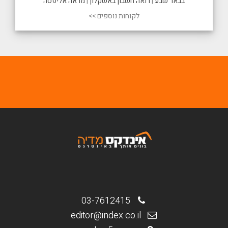
בבאר שבע
|
רואה חשבון באשקלון
|
מראה אליפסה
לקוחות נוספים >>
03-7612415
editor@index.co.il