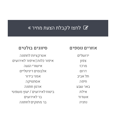
לחצו לקבלת הצעת מחיר
אזורים נוספים
סיווגים בולטים
ירושלים
אטרקציות לחתונה
צפון
איפור כלות | איפור לאירועים
מרכז
אישורי הגעה
דרום
אלבומים דיגיטליים
תל אביב
אמני בידור
חיפה
אסתטיקה
באר שבע
ארגון חתונה
אילת
ביטוח לאירועים / יעוץ משפטי
אשדוד
בר לאירועים
נתניה
בר מתוקים לחתונה