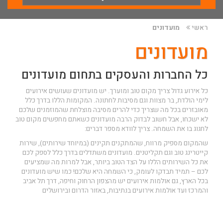
ראשי
מועדונים
מועדונים
כל החברות והעסקים בתחום מועדונים
כל אירוע גדול צריך מקום טוב ומוערך. יש מועדונים שעושים אירועים
לימי הולדת, בר מצוות וגם מסיבות לחתונה. המקומות הללו בדרך כלל
מאובזרים בכל מה שצריך כדי להרים מסיבה מוצלחת שהמוזמנים שלכם
לא ישכחו, אבל חשוב לבדוק הרבה מועדונים כשאתם מחפשים מקום טוב
לחגוג בו את השמחה. צריך לוודא מספר דברים:
שהמקום מספיק מרווח, שהמתקנים תקינים (במיוחד שירותים), שירות
קייטרינג טוב וגם תקליטנים. מועדונים משתדלים בדרך כלל לספק לכם
את כל השירותים הללו על הצד הטוב ביותר, אבל למרות מה שמציעים
לכם – תמיד תבדקו לעומק, כי השמחה היא שלכם! כמו שיש מועדונים
בכל הארץ, גם אולמות אירועים יש מהצפון הרחוק וחיפה, דרך תל אביב
והמרכז ועד
אולמות אירועים בנתיבות
, באזור הדרום ובירושלים