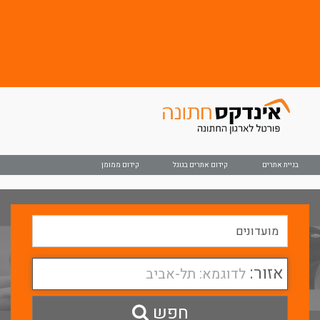
בניית אתרים
קידום אתרים בגוגל
קידום ממומן
אזור:
לדוגמא: תל-אביב
חפש