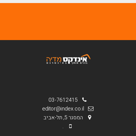
03-7612415
editor@index.co.il
המסגר 5, תל-אביב
.