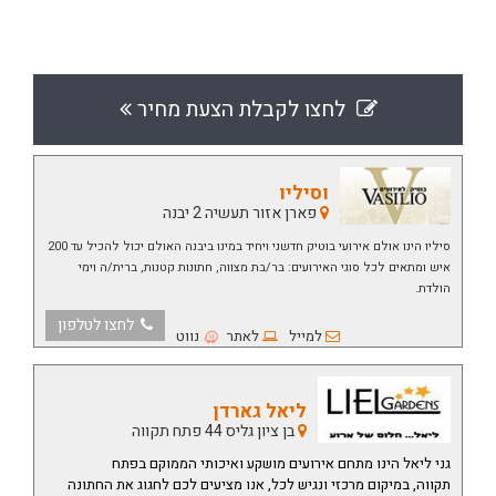
לחצו לקבלת הצעת מחיר
וסיליו
פארן אזור תעשיה 2 יבנה
סיליו הינו אולם אירועי בוטיק חדשני ויחיד במינו ביבנה האולם יכול להכיל עד 200
איש ומתאים לכל סוגי האירועים: בר/בת מצווה, חתונות קטנות, ברית/ה וימי
הולדת.
לחצו לטלפון
למייל
לאתר
נווט
ליאל גארדן
בן ציון גליס 44 פתח תקווה
גני ליאל הינו מתחם אירועים מושקע ואיכותי הממוקם בפתח
תקווה,
במיקום מרכזי ונגיש לכל, אנו מציעים לכם לחגוג את החתונה