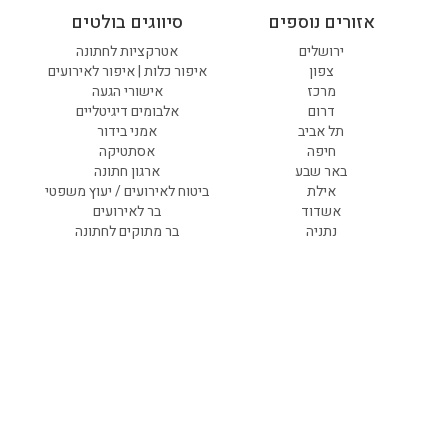
אזורים נוספים
סיווגים בולטים
ירושלים
אטרקציות לחתונה
צפון
איפור כלות | איפור לאירועים
מרכז
אישורי הגעה
דרום
אלבומים דיגיטליים
תל אביב
אמני בידור
חיפה
אסתטיקה
באר שבע
ארגון חתונה
אילת
ביטוח לאירועים / יעוץ משפטי
אשדוד
בר לאירועים
נתניה
בר מתוקים לחתונה