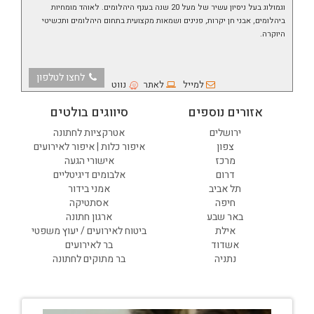
וגמולוג בעל ניסיון עשיר של מעל 20 שנה בענף היהלומים. לאוהד מומחיות
ביהלומים, אבני חן יקרות, פנינים ושמאות מקצועית בתחום היהלומים ותכשיטי
היוקרה.
לחצו לטלפון
למייל
לאתר
נווט
אזורים נוספים
סיווגים בולטים
ירושלים
אטרקציות לחתונה
צפון
איפור כלות | איפור לאירועים
מרכז
אישורי הגעה
דרום
אלבומים דיגיטליים
תל אביב
אמני בידור
חיפה
אסתטיקה
באר שבע
ארגון חתונה
אילת
ביטוח לאירועים / יעוץ משפטי
אשדוד
בר לאירועים
נתניה
בר מתוקים לחתונה