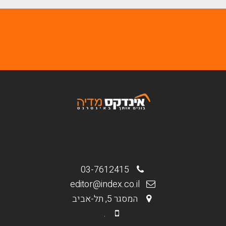
03-7612415
editor@index.co.il
המסגר 5, תל-אביב
.