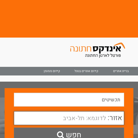
בניית אתרים
קידום אתרים בגוגל
קידום ממומן
אזור:
לדוגמא: תל-אביב
חפש